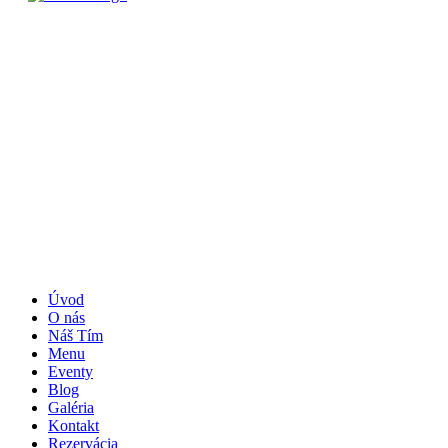
Úvod
O nás
Náš Tím
Menu
Eventy
Blog
Galéria
Kontakt
Rezervácia