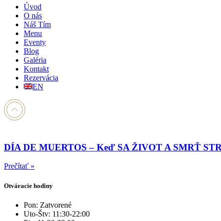
Úvod
O nás
Náš Tím
Menu
Eventy
Blog
Galéria
Kontakt
Rezervácia
EN
DÍA DE MUERTOS – Keď SA ŽIVOT A SMRŤ S
Prečítať »
Otváracie hodiny
Pon: Zatvorené
Uto-Štv: 11:30-22:00