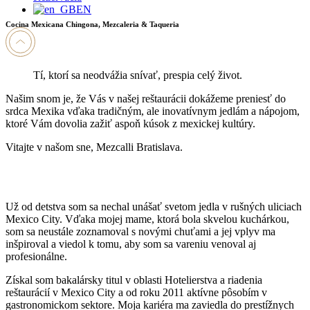
EN
Cocina Mexicana Chingona, Mezcaleria & Taqueria
Tí, ktorí sa neodvážia snívať, prespia celý život.
Našim snom je, že Vás v našej reštaurácii dokážeme preniesť do
srdca Mexika vďaka tradičným, ale inovatívnym jedlám a nápojom,
ktoré Vám dovolia zažiť aspoň kúsok z mexickej kultúry.
Vitajte v našom sne, Mezcalli Bratislava.
Už od detstva som sa nechal unášať svetom jedla v rušných uliciach
Mexico City. Vďaka mojej mame, ktorá bola skvelou kuchárkou,
som sa neustále zoznamoval s novými chuťami a jej vplyv ma
inšpiroval a viedol k tomu, aby som sa vareniu venoval aj
profesionálne.
Získal som bakalársky titul v oblasti Hotelierstva a riadenia
reštaurácií v Mexico City a od roku 2011 aktívne pôsobím v
gastronomickom sektore. Moja kariéra ma zaviedla do prestížnych