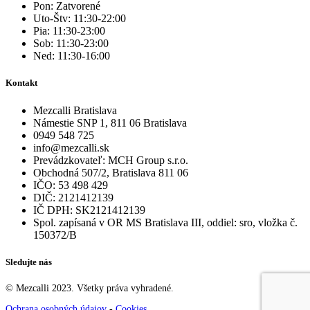
Pon: Zatvorené
Uto-Štv: 11:30-22:00
Pia: 11:30-23:00
Sob: 11:30-23:00
Ned: 11:30-16:00
Kontakt
Mezcalli Bratislava
Námestie SNP 1, 811 06 Bratislava
0949 548 725
info@mezcalli.sk
Prevádzkovateľ: MCH Group s.r.o.
Obchodná 507/2, Bratislava 811 06
IČO: 53 498 429
DIČ: 2121412139
IČ DPH: SK2121412139
Spol. zapísaná v OR MS Bratislava III, oddiel: sro, vložka č.
150372/B
Sledujte nás
© Mezcalli 2023. Všetky práva vyhradené.
Ochrana osobných údajov
-
Cookies