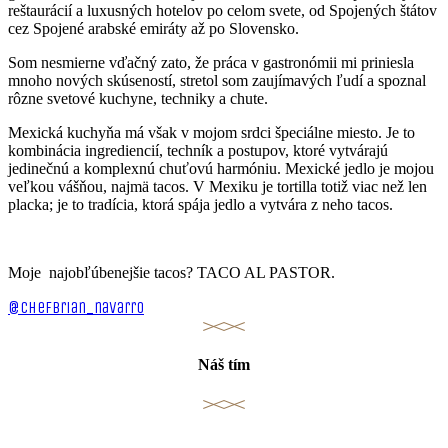
reštaurácií a luxusných hotelov po celom svete, od Spojených štátov
cez Spojené arabské emiráty až po Slovensko.
Som nesmierne vďačný zato, že práca v gastronómii mi priniesla
mnoho nových skúseností, stretol som zaujímavých ľudí a spoznal
rôzne svetové kuchyne, techniky a chute.
Mexická kuchyňa má však v mojom srdci špeciálne miesto. Je to
kombinácia ingrediencií, techník a postupov, ktoré vytvárajú
jedinečnú a komplexnú chuťovú harmóniu. Mexické jedlo je mojou
veľkou vášňou, najmä tacos. V Mexiku je tortilla totiž viac než len
placka; je to tradícia, ktorá spája jedlo a vytvára z neho tacos.
Moje najobľúbenejšie tacos? TACO AL PASTOR.
@chefbrian_navarro
Náš tím