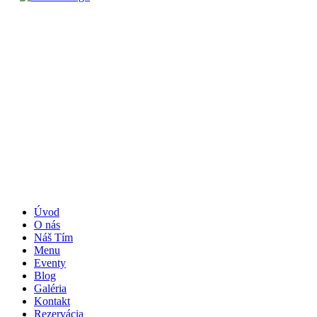
Úvod
O nás
Náš Tím
Menu
Eventy
Blog
Galéria
Kontakt
Rezervácia